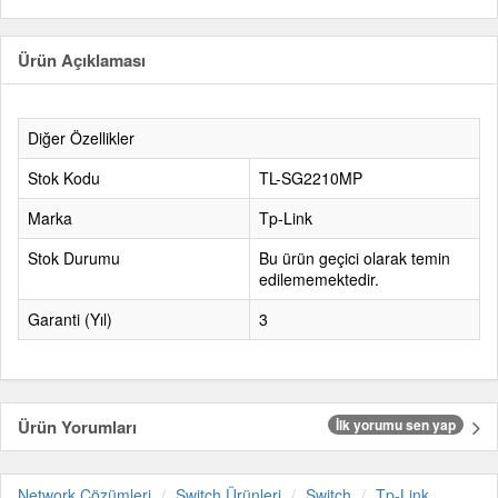
Ürün Açıklaması
Diğer Özellikler
Stok Kodu
TL-SG2210MP
Marka
Tp-Link
Stok Durumu
Bu ürün geçici olarak temin
edilememektedir.
Garanti (Yıl)
3
Ürün Yorumları
İlk yorumu sen yap
Network Çözümleri
Switch Ürünleri
Switch
Tp-Link