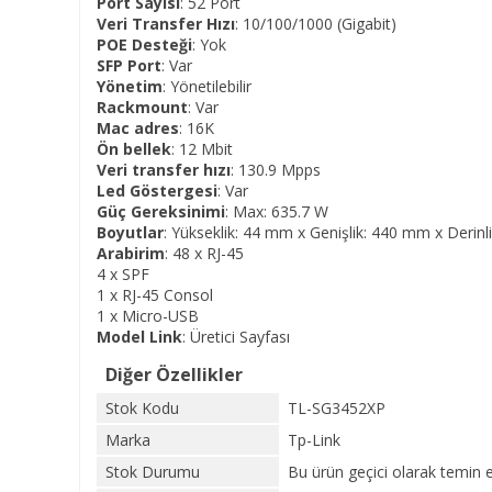
Port Sayısı
: 52 Port
Veri Transfer Hızı
: 10/100/1000 (Gigabit)
POE Desteği
: Yok
SFP Port
: Var
Yönetim
: Yönetilebilir
Rackmount
: Var
Mac adres
: 16K
Ön bellek
: 12 Mbit
Veri transfer hızı
: 130.9 Mpps
Led Göstergesi
: Var
Güç Gereksinimi
: Max: 635.7 W
Boyutlar
: Yükseklik: 44 mm x Genişlik: 440 mm x Derin
Arabirim
: 48 x RJ-45
4 x SPF
1 x RJ-45 Consol
1 x Micro-USB
Model Link
:
Üretici Sayfası
Diğer Özellikler
Stok Kodu
TL-SG3452XP
Marka
Tp-Link
Stok Durumu
Bu ürün geçici olarak temin 