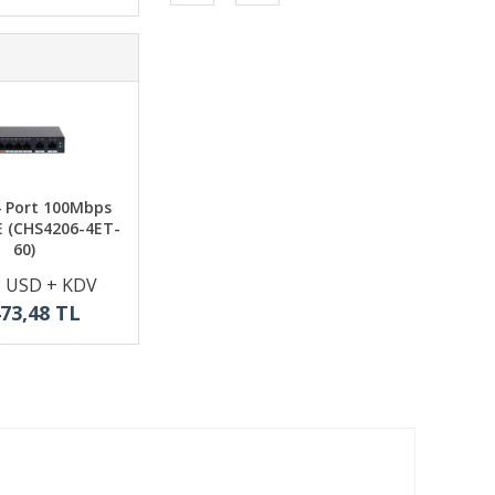
 Port 100Mbps
E (CHS4206-4ET-
60)
5 USD + KDV
473,48 TL