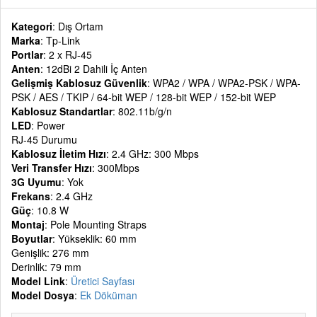
Kategori
: Dış Ortam
Marka
: Tp-Link
Portlar
: 2 x RJ-45
Anten
: 12dBi 2 Dahili İç Anten
Gelişmiş Kablosuz Güvenlik
: WPA2 / WPA / WPA2-PSK / WPA-
PSK / AES / TKIP / 64-bit WEP / 128-bit WEP / 152-bit WEP
Kablosuz Standartlar
: 802.11b/g/n
LED
: Power
RJ-45 Durumu
Kablosuz İletim Hızı
: 2.4 GHz: 300 Mbps
Veri Transfer Hızı
: 300Mbps
3G Uyumu
: Yok
Frekans
: 2.4 GHz
Güç
: 10.8 W
Montaj
: Pole Mounting Straps
Boyutlar
: Yükseklik: 60 mm
Genişlik: 276 mm
Derinlik: 79 mm
Model Link
:
Üretici Sayfası
Model Dosya
:
Ek Döküman