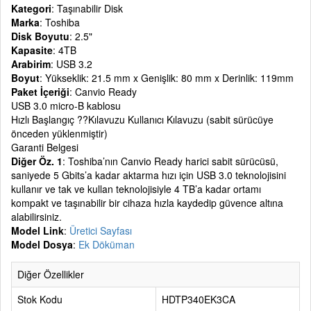
Kategori
: Taşınabilir Disk
Marka
: Toshiba
Disk Boyutu
: 2.5"
Kapasite
: 4TB
Arabirim
: USB 3.2
Boyut
: Yükseklik: 21.5 mm x Genişlik: 80 mm x Derinlik: 119mm
Paket İçeriği
: Canvio Ready
USB 3.0 micro-B kablosu
Hızlı Başlangıç ??Kılavuzu Kullanıcı Kılavuzu (sabit sürücüye
önceden yüklenmiştir)
Garanti Belgesi
Diğer Öz. 1
: Toshiba’nın Canvio Ready harici sabit sürücüsü,
saniyede 5 Gbits’a kadar aktarma hızı için USB 3.0 teknolojisini
kullanır ve tak ve kullan teknolojisiyle 4 TB’a kadar ortamı
kompakt ve taşınabilir bir cihaza hızla kaydedip güvence altına
alabilirsiniz.
Model Link
:
Üretici Sayfası
Model Dosya
:
Ek Döküman
Diğer Özellikler
Stok Kodu
HDTP340EK3CA