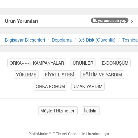
Ürün Yorumları
İlk yorumu sen yap
Bilgisayar Bileşenleri
Depolama
3.5 Disk (Güvenlik)
Toshiba
ORKA-----> KAMPANYALAR
ÜRÜNLER
E-DÖNÜŞÜM
YÜKLEME
FİYAT LİSTESİ
EĞİTİM VE YARDIM
ORKA FORUM
UZAK YARDIM
Müşteri Hizmetleri
İletişim
®
PlatinMarket
E-Ticaret Sistemi
İle Hazırlanmıştır.