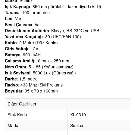
Marka
: Sunlux
Işık Kaynağı
: 650 nm görülebilir lazer diyod (VLD)
Tarama
: 100 tarama/sn
Led
: Var
Sesli Çalışma
: Var
Desteklenen Arabirim
: Klavye, RS-232C ve USB
Yazdırma Karşıtlığı
: 30 (UPC/EAN 100)
Kablo
: 2 Metre (Düz Kablo)
Giriş Voltajı
: 12V
Batarya
: 900 mAH
Çalışma Aralığı
: 0 mm ~ 250 mm
Nem Oranı
: 5 ~ 85 (Yoğunlaşmasız)
Işık Seviyesi
: 5000 Lux (Güneş ışığı)
Darbe
: 1,5 metre
Radyo
: 433 Mhz ISM Frekansı
Boyutlar
: 95 x 70 x 160mm
Diğer Özellikler
Stok Kodu
XL-9310
Marka
Sunlux