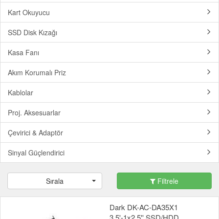
Kart Okuyucu
SSD Disk Kızağı
Kasa Fanı
Akım Korumalı Priz
Kablolar
Proj. Aksesuarlar
Çevirici & Adaptör
Sinyal Güçlendirici
Sırala
Filtrele
Dark DK-AC-DA35X1
3.5'-1x2.5'' SSD/HDD