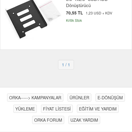
Dönüştürücü
70,55 TL
1,23 USD + KDV
Kritik Stok
1
/ 1
ORKA-----> KAMPANYALAR
ÜRÜNLER
E-DÖNÜŞÜM
YÜKLEME
FİYAT LİSTESİ
EĞİTİM VE YARDIM
ORKA FORUM
UZAK YARDIM