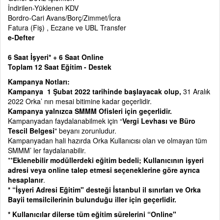
İndirilen-Yüklenen KDV
Bordro-Cari Avans/Borç/Zimmet/İcra
Fatura (Fiş) , Eczane ve UBL Transfer
e-Defter
6 Saat İşyeri* + 6 Saat Online
Toplam 12 Saat Eğitim - Destek
Kampanya Notları:
Kampanya 1 Şubat 2022 tarihinde başlayacak olup,
31 Aralık
2022 Orka’ nın mesai bitimine kadar geçerlidir.
Kampanya yalnızca SMMM Ofisleri için geçerlidir.
Kampanyadan faydalanabilmek için “
Vergi Levhası ve Büro
Tescil Belgesi
" beyanı zorunludur.
Kampanyadan hali hazırda Orka Kullanıcısı olan ve olmayan tüm
SMMM’ ler faydalanabilir.
**
Eklenebilir modüllerdeki eğitim bedeli; Kullanıcının işyeri
adresi veya online talep etmesi seçeneklerine göre ayrıca
hesaplanır
.
* “İşyeri Adresi Eğitim" desteği İstanbul il sınırları ve Orka
Bayii temsilcilerinin bulunduğu iller için geçerlidir.
* Kullanıcılar dilerse tüm eğitim sürelerini “Online"