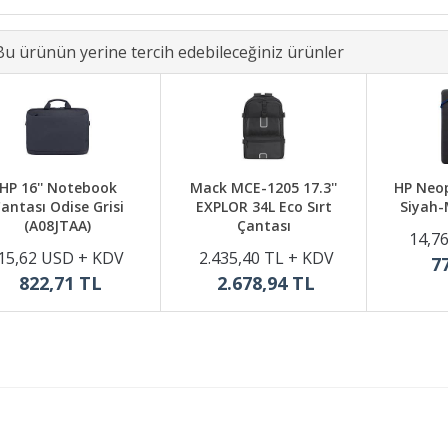
Bu ürünün yerine tercih edebileceğiniz ürünler
HP 16'' Notebook
Mack MCE-1205 17.3''
HP Neopr
antası Odise Grisi
EXPLOR 34L Eco Sırt
Siyah-
(A08JTAA)
Çantası
14,7
15,62 USD + KDV
2.435,40 TL + KDV
7
822,71 TL
2.678,94 TL