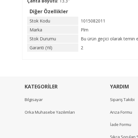
Çanta Boyutu
: 13.3"
Diğer Özellikler
Stok Kodu
1015082011
Marka
Plm
Stok Durumu
Bu ürün geçici olarak temin 
Garanti (Yıl)
2
KATEGORİLER
YARDIM
Bilgisayar
Sipariş Takibi
Orka Muhasebe Yazılımları
Arıza Formu
İade Formu
Sıkça Sorulan 