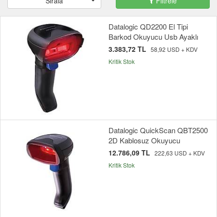
Sırala
Filtrele
Datalogic QD2200 El Tipi
Barkod Okuyucu Usb Ayaklı
3.383,72 TL
58,92 USD + KDV
Kritik Stok
Datalogic QuickScan QBT2500
2D Kablosuz Okuyucu
12.786,09 TL
222,63 USD + KDV
Kritik Stok