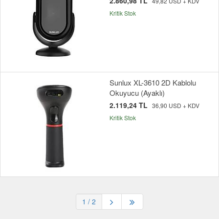
2.860,98 TL
49,82 USD + KDV
Kritik Stok
Sunlux XL-3610 2D Kablolu
Okuyucu (Ayaklı)
2.119,24 TL
36,90 USD + KDV
Kritik Stok
1
/ 2