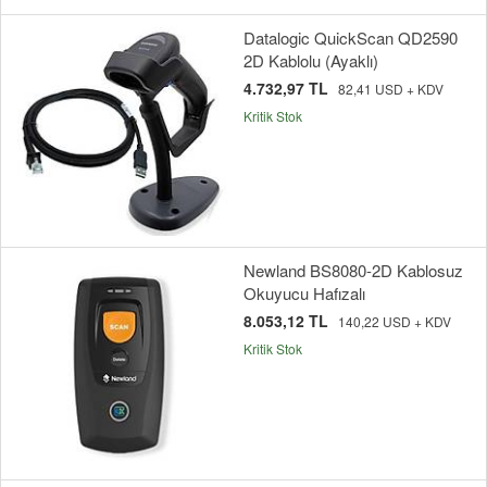
Datalogic QuickScan QD2590
2D Kablolu (Ayaklı)
4.732,97 TL
82,41 USD + KDV
Kritik Stok
Newland BS8080-2D Kablosuz
Okuyucu Hafızalı
8.053,12 TL
140,22 USD + KDV
Kritik Stok