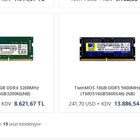
GB DDR4 3200MHz
TwinMOS 16GB DDR5 5600MH
GB3200N)(NB)
(TMD516GB5600S46) (NB)
8.621,67 TL
13.886,54
+ KDV
241,70 USD + KDV
am
19
ürün listeleniyor.