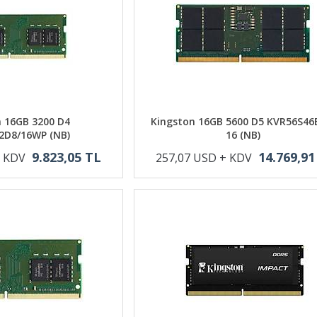
 16GB 3200 D4
Kingston 16GB 5600 D5 KVR56S46
2D8/16WP (NB)
16 (NB)
9.823,05 TL
14.769,91
+ KDV
257,07 USD + KDV