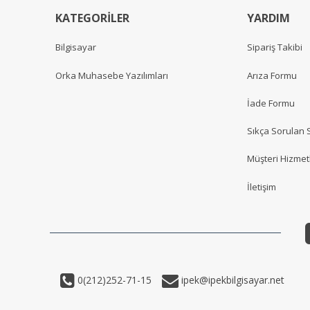
KATEGORİLER
YARDIM
Bilgisayar
Sipariş Takibi
Orka Muhasebe Yazılımları
Arıza Formu
İade Formu
Sıkça Sorulan 
Müşteri Hizmetl
İletişim
0(212)252-71-15
ipek@ipekbilgisayar.net