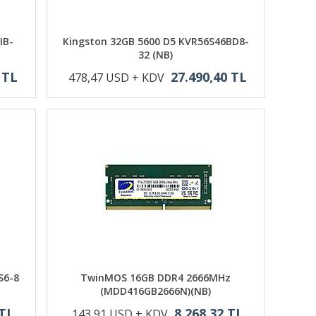
IB-
Kingston 32GB 5600 D5 KVR56S46BD8-
32 (NB)
 TL
27.490,40 TL
478,47 USD + KDV
S6-8
TwinMOS 16GB DDR4 2666MHz
(MDD416GB2666N)(NB)
 TL
8.268,32 TL
143,91 USD + KDV