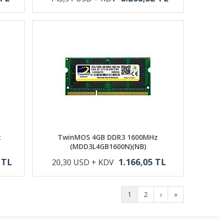
z
TwinMOS 4GB DDR3 1600MHz
(MDD3L4GB1600N)(NB)
 TL
1.166,05 TL
20,30 USD + KDV
1
2
›
»