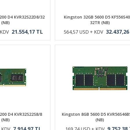
200 D4 KVR32S22D8/32
Kingston 32GB 5600 D5 KF556S40
(NB)
32TR (NB)
21.554,17 TL
32.437,26
 KDV
564,57 USD + KDV
200 D4 KVR32S22S8/8
Kingston 8GB 5600 D5 KVR56S46B
(NB)
(NB)
7.914,97 TL
9.752,38
+ KDV
169,74 USD + KDV