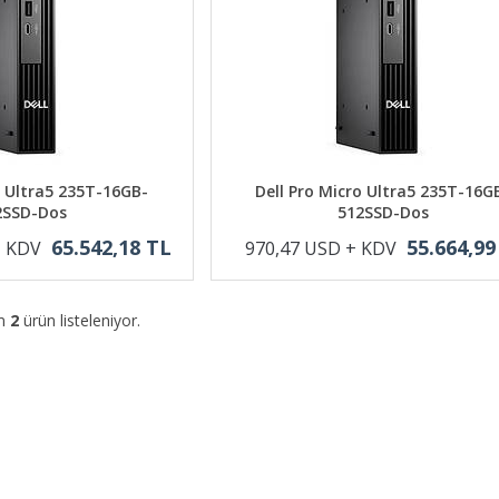
o Ultra5 235T-16GB-
Dell Pro Micro Ultra5 235T-16G
2SSD-Dos
512SSD-Dos
65.542,18 TL
55.664,99
+ KDV
970,47 USD + KDV
am
2
ürün listeleniyor.