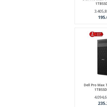
1TBSS
3.405,
195.
Dell Pro Max 
1TBSSD
4.094,
235.