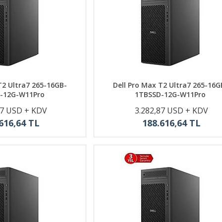
T2 Ultra7 265-16GB-
Dell Pro Max T2 Ultra7 265-16G
-12G-W11Pro
1TBSSD-12G-W11Pro
87 USD + KDV
3.282,87 USD + KDV
616,64 TL
188.616,64 TL