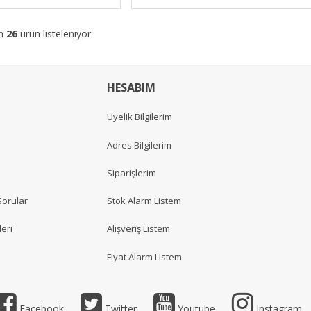
am
26
ürün listeleniyor.
HESABIM
Üyelik Bilgilerim
Adres Bilgilerim
Siparişlerim
Sorular
Stok Alarm Listem
eri
Alışveriş Listem
Fiyat Alarm Listem
Facebook
Twitter
Youtube
Instagram