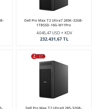
GB-
Dell Pro Max T2 Ultra7 265K-32GB-
1TBSSD-16G-W11Pro
4.045,47 USD + KDV
232.431,67 TL
B-
Dell Pro Max T2 Ultra9 285-32GB-