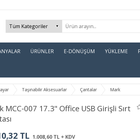
PANYALAR
ÜRÜNLER
E-DÖNÜŞÜM
YÜKLEME
sayar
Taşınabilir Aksesuarlar
Çantalar
Mark
 MCC-007 17.3" Office USB Girişli Sırt
tası
10,32 TL
1.008,60 TL + KDV