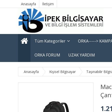
Anasayfa
İletişim
Tüm Kategoriler
ORKA-----> KAM
ORKA FORUM
UZAK YARDIM
Anasayfa
Kişisel Bilgisayar
Taşınabilir Bilgi
Mack
Çan
1.2