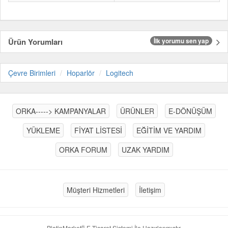
Ürün Yorumları
İlk yorumu sen yap
Çevre Birimleri
Hoparlör
Logitech
ORKA-----> KAMPANYALAR
ÜRÜNLER
E-DÖNÜŞÜM
YÜKLEME
FİYAT LİSTESİ
EĞİTİM VE YARDIM
ORKA FORUM
UZAK YARDIM
Müşteri Hizmetleri
İletişim
®
PlatinMarket
E-Ticaret Sistemi
İle Hazırlanmıştır.