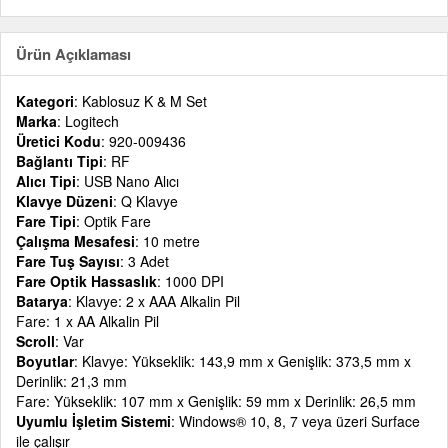
Ürün Açıklaması
Kategori
: Kablosuz K & M Set
Marka
: Logitech
Üretici Kodu
: 920-009436
Bağlantı Tipi
: RF
Alıcı Tipi
: USB Nano Alıcı
Klavye Düzeni
: Q Klavye
Fare Tipi
: Optik Fare
Çalışma Mesafesi
: 10 metre
Fare Tuş Sayısı
: 3 Adet
Fare Optik Hassaslık
: 1000 DPI
Batarya
: Klavye: 2 x AAA Alkalin Pil
Fare: 1 x AA Alkalin Pil
Scroll
: Var
Boyutlar
: Klavye: Yükseklik: 143,9 mm x Genişlik: 373,5 mm x
Derinlik: 21,3 mm
Fare: Yükseklik: 107 mm x Genişlik: 59 mm x Derinlik: 26,5 mm
Uyumlu İşletim Sistemi
: Windows® 10, 8, 7 veya üzeri Surface
ile çalışır