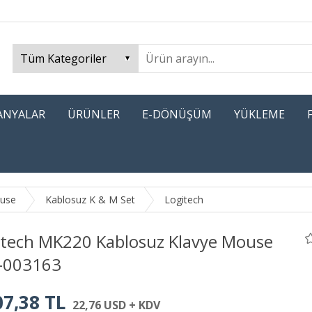
PANYALAR
ÜRÜNLER
E-DÖNÜŞÜM
YÜKLEME
ouse
Kablosuz K & M Set
Logitech
itech MK220 Kablosuz Klavye Mouse
-003163
07,38 TL
22,76 USD + KDV