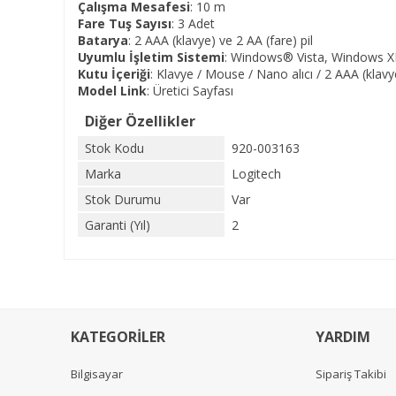
Çalışma Mesafesi
: 10 m
Fare Tuş Sayısı
: 3 Adet
Batarya
: 2 AAA (klavye) ve 2 AA (fare) pil
Uyumlu İşletim Sistemi
: Windows® Vista, Windows X
Kutu İçeriği
: Klavye / Mouse / Nano alıcı / 2 AAA (klavye
Model Link
:
Üretici Sayfası
Diğer Özellikler
Stok Kodu
920-003163
Marka
Logitech
Stok Durumu
Var
Garanti (Yıl)
2
KATEGORİLER
YARDIM
Bilgisayar
Sipariş Takibi