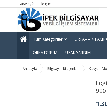
Anasayfa
İletişim
Tüm Kategoriler
ORKA-----> KAM
ORKA FORUM
UZAK YARDIM
Anasayfa
Bilgisayar Bileşenleri
Klavye - M
Log
920
1.3