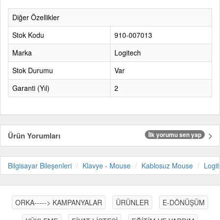
Diğer Özellikler
Stok Kodu
910-007013
Marka
Logitech
Stok Durumu
Var
Garanti (Yıl)
2
Ürün Yorumları
İlk yorumu sen yap
Bilgisayar Bileşenleri
Klavye - Mouse
Kablosuz Mouse
Logi
ORKA-----> KAMPANYALAR
ÜRÜNLER
E-DÖNÜŞÜM