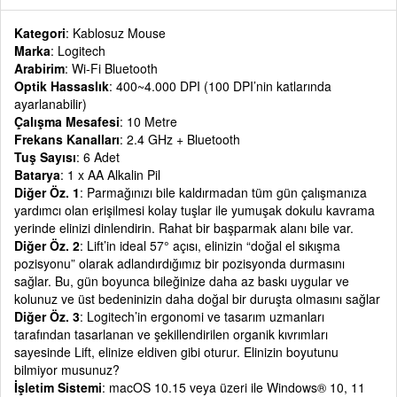
Kategori
: Kablosuz Mouse
Marka
: Logitech
Arabirim
: Wi-Fi Bluetooth
Optik Hassaslık
: 400~4.000 DPI (100 DPI’nin katlarında
ayarlanabilir)
Çalışma Mesafesi
: 10 Metre
Frekans Kanalları
: 2.4 GHz + Bluetooth
Tuş Sayısı
: 6 Adet
Batarya
: 1 x AA Alkalin Pil
Diğer Öz. 1
: Parmağınızı bile kaldırmadan tüm gün çalışmanıza
yardımcı olan erişilmesi kolay tuşlar ile yumuşak dokulu kavrama
yerinde elinizi dinlendirin. Rahat bir başparmak alanı bile var.
Diğer Öz. 2
: Lift’in ideal 57° açısı, elinizin “doğal el sıkışma
pozisyonu” olarak adlandırdığımız bir pozisyonda durmasını
sağlar. Bu, gün boyunca bileğinize daha az baskı uygular ve
kolunuz ve üst bedeninizin daha doğal bir duruşta olmasını sağlar
Diğer Öz. 3
: Logitech’in ergonomi ve tasarım uzmanları
tarafından tasarlanan ve şekillendirilen organik kıvrımları
sayesinde Lift, elinize eldiven gibi oturur. Elinizin boyutunu
bilmiyor musunuz?
İşletim Sistemi
: macOS 10.15 veya üzeri ile Windows® 10, 11