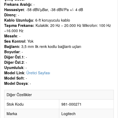
Frekans Aralığı
: -
Hassasiyet
: -58 dBV/µBar, -38 dBV/Pa +/- 4 dB
Direnç
: -
Kablo Uzunluğu
: 6-ft koruyuculu kablo
Taşıma Frekansı
: Kulaklık: 20 Hz – 20.000 Hz Mikrofon: 100 Hz
–16.000 Hz
Mesafe
: -
Ses Kontrol
: Yok
Bağlantı
: 3,5 mm lik renk kodlu bağlantı uçları
Boyutlar
: -
Diğer Özl.1
: -
Diğer Özl.2
: -
Uyumluluk
: -
Model Link
:
Üretici Sayfası
Model Soft
: -
Model Dosya
: -
Diğer Özellikler
Stok Kodu
981-000271
Marka
Logitech