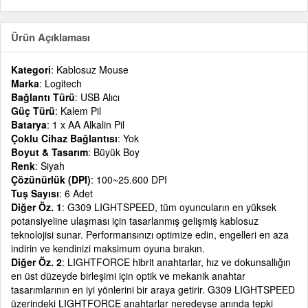
Ürün Açıklaması
Kategori
: Kablosuz Mouse
Marka
: Logitech
Bağlantı Türü
: USB Alıcı
Güç Türü
: Kalem Pil
Batarya
: 1 x AA Alkalin Pil
Çoklu Cihaz Bağlantısı
: Yok
Boyut & Tasarım
: Büyük Boy
Renk
: Siyah
Çözünürlük (DPI)
: 100~25.600 DPI
Tuş Sayısı
: 6 Adet
Diğer Öz. 1
: G309 LIGHTSPEED, tüm oyuncuların en yüksek
potansiyeline ulaşması için tasarlanmış gelişmiş kablosuz
teknolojisi sunar. Performansınızı optimize edin, engelleri en aza
indirin ve kendinizi maksimum oyuna bırakın.
Diğer Öz. 2
: LIGHTFORCE hibrit anahtarlar, hız ve dokunsallığın
en üst düzeyde birleşimi için optik ve mekanik anahtar
tasarımlarının en iyi yönlerini bir araya getirir. G309 LIGHTSPEED
üzerindeki LIGHTFORCE anahtarlar neredeyse anında tepki