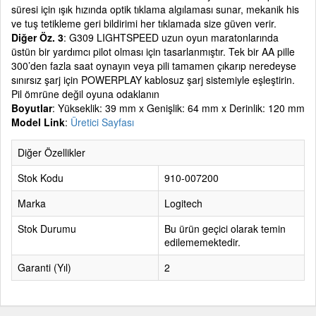
süresi için ışık hızında optik tıklama algılaması sunar, mekanik his
ve tuş tetikleme geri bildirimi her tıklamada size güven verir.
Diğer Öz. 3
: G309 LIGHTSPEED uzun oyun maratonlarında
üstün bir yardımcı pilot olması için tasarlanmıştır. Tek bir AA pille
300’den fazla saat oynayın veya pili tamamen çıkarıp neredeyse
sınırsız şarj için POWERPLAY kablosuz şarj sistemiyle eşleştirin.
Pil ömrüne değil oyuna odaklanın
Boyutlar
: Yükseklik: 39 mm x Genişlik: 64 mm x Derinlik: 120 mm
Model Link
:
Üretici Sayfası
Diğer Özellikler
Stok Kodu
910-007200
Marka
Logitech
Stok Durumu
Bu ürün geçici olarak temin
edilememektedir.
Garanti (Yıl)
2