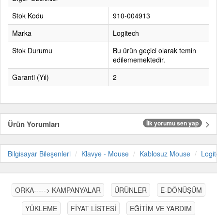
Stok Kodu
910-004913
Marka
Logitech
Stok Durumu
Bu ürün geçici olarak temin
edilememektedir.
Garanti (Yıl)
2
Ürün Yorumları
İlk yorumu sen yap
Bilgisayar Bileşenleri
Klavye - Mouse
Kablosuz Mouse
Logi
ORKA-----> KAMPANYALAR
ÜRÜNLER
E-DÖNÜŞÜM
YÜKLEME
FİYAT LİSTESİ
EĞİTİM VE YARDIM