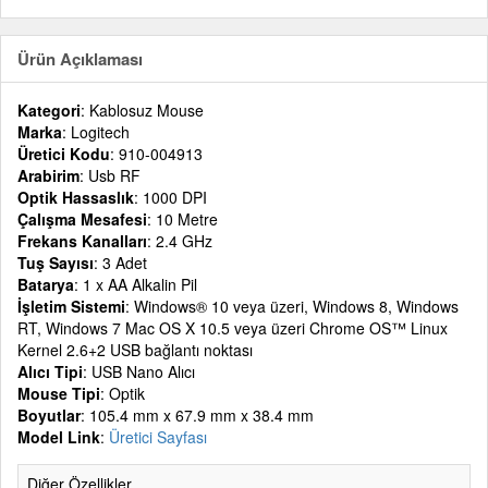
Ürün Açıklaması
Kategori
: Kablosuz Mouse
Marka
: Logitech
Üretici Kodu
: 910-004913
Arabirim
: Usb RF
Optik Hassaslık
: 1000 DPI
Çalışma Mesafesi
: 10 Metre
Frekans Kanalları
: 2.4 GHz
Tuş Sayısı
: 3 Adet
Batarya
: 1 x AA Alkalin Pil
İşletim Sistemi
: Windows® 10 veya üzeri, Windows 8, Windows
RT, Windows 7 Mac OS X 10.5 veya üzeri Chrome OS™ Linux
Kernel 2.6+2 USB bağlantı noktası
Alıcı Tipi
: USB Nano Alıcı
Mouse Tipi
: Optik
Boyutlar
: 105.4 mm x 67.9 mm x 38.4 mm
Model Link
:
Üretici Sayfası
Diğer Özellikler