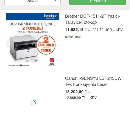
Sırala
Filtrele
Brother DCP-1511-2T Yazıcı-
Tarayıcı-Fotokopi
11.585,18 TL
201,72 USD + KDV
Kritik Stok
Canon i-SENSYS LBP243DW
Tek Fonksiyonlu Laser
15.202,80 TL
12.669,00 TL + KDV