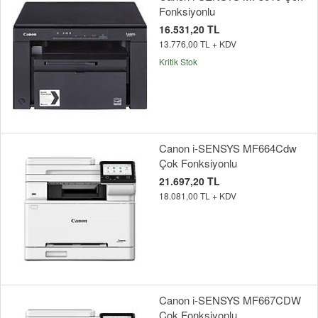
Fonksiyonlu
16.531,20 TL
13.776,00 TL + KDV
Kritik Stok
Canon i-SENSYS MF664Cdw
Çok Fonksiyonlu
21.697,20 TL
18.081,00 TL + KDV
Canon i-SENSYS MF667CDW
Çok Fonksiyonlu