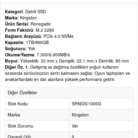
Kategori
: Dahili SSD
Marka
: Kingston
Ürün Serisi
: Renegade
Form Faktörü
: M.2 2280
Bağlantı Arayüzü
: PCIe 4.0 NVMe
Kapasite
: 1TB/960GB
Soğutucu
: Yok
Okuma/Yazma
: 7.300/6.000MB/s
Boyut
: Yükseklik: 33 mm x Genişlik: 22.1 mm x Derinlik: 80 mm
Diğer Öz. 1
: Gelişmiş ısı dağıtma özellikleri yoğun kullanım
sırasında sürücünüzün serin kalmasını sağlar. Oyun laptopları ve
anakartlardaki en dar alanlara yüksek performans getirir.
Diğer Özellikler
Stok Kodu
SRNGS/1000G
Marka
Kingston
Stok Durumu
Var
Garanti (Yıl)
5