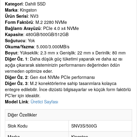
Kategori
: Dahili SSD
Marka
: Kingston
Ürün Serisi
: NV3
Form Faktörü
: M.2 2280 NVMe
Bağlantı Arayüzü
: PCIe 4.0 x4 NVMe
Kapasite
: 480GB/500GB/512GB
Soğutucu
: Yok
Okuma/Yazma
: 5.000/3.000MB/s
Boyut
: Yükseklik: 2.3 mm x Genişlik: 22 mm x Derinlik: 80 mm
Diğer Öz. 1
: Daha düşük güç tüketimi yaparak ve daha az ısı
açığa çıkararak sisteminizin performansını değerinden ödün
vermeden optimize eder.
Diğer Öz. 2
: Gen 4x4 NVMe PCIe performansı
Diğer Öz. 3
: M.2 konektörlerine sahip tasarımlara kolayca
entegre edilebilir. İnce dizüstü bilgisayarlar ve küçük form faktörlü
PC’ler için idealdir.
Model Link
:
Üretici Sayfası
Diğer Özellikler
Stok Kodu
SNV3S/500G
Marka
Kingston