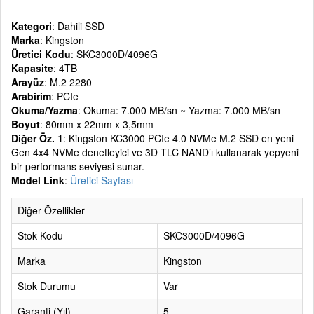
Kategori
: Dahili SSD
Marka
: Kingston
Üretici Kodu
: SKC3000D/4096G
Kapasite
: 4TB
Arayüz
: M.2 2280
Arabirim
: PCIe
Okuma/Yazma
: Okuma: 7.000 MB/sn ~ Yazma: 7.000 MB/sn
Boyut
: 80mm x 22mm x 3,5mm
Diğer Öz. 1
: Kingston KC3000 PCIe 4.0 NVMe M.2 SSD en yeni
Gen 4x4 NVMe denetleyici ve 3D TLC NAND’ı kullanarak yepyeni
bir performans seviyesi sunar.
Model Link
:
Üretici Sayfası
Diğer Özellikler
Stok Kodu
SKC3000D/4096G
Marka
Kingston
Stok Durumu
Var
Garanti (Yıl)
5