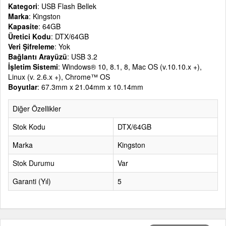
Kategori
: USB Flash Bellek
Marka
: Kingston
Kapasite
: 64GB
Üretici Kodu
: DTX/64GB
Veri Şifreleme
: Yok
Bağlantı Arayüzü
: USB 3.2
İşletim Sistemi
: Windows® 10, 8.1, 8, Mac OS (v.10.10.x +),
Linux (v. 2.6.x +), Chrome™ OS
Boyutlar
: 67.3mm x 21.04mm x 10.14mm
Diğer Özellikler
Stok Kodu
DTX/64GB
Marka
Kingston
Stok Durumu
Var
Garanti (Yıl)
5