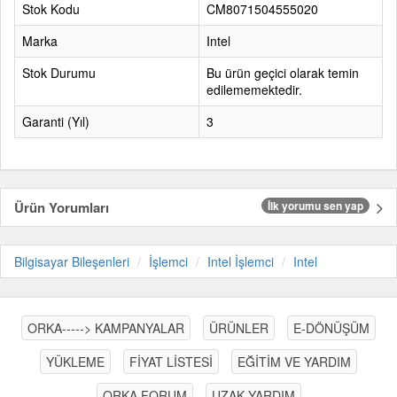
Stok Kodu
CM8071504555020
Marka
Intel
Stok Durumu
Bu ürün geçici olarak temin
edilememektedir.
Garanti (Yıl)
3
Ürün Yorumları
İlk yorumu sen yap
Bilgisayar Bileşenleri
İşlemci
Intel İşlemci
Intel
ORKA-----> KAMPANYALAR
ÜRÜNLER
E-DÖNÜŞÜM
YÜKLEME
FİYAT LİSTESİ
EĞİTİM VE YARDIM
ORKA FORUM
UZAK YARDIM