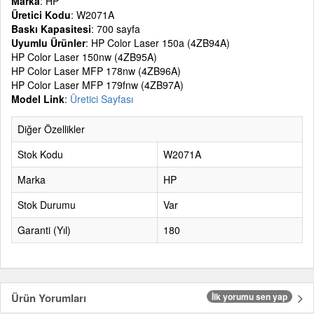
Marka
: HP
Üretici Kodu
: W2071A
Baskı Kapasitesi
: 700 sayfa
Uyumlu Ürünler
: HP Color Laser 150a (4ZB94A)
HP Color Laser 150nw (4ZB95A)
HP Color Laser MFP 178nw (4ZB96A)
HP Color Laser MFP 179fnw (4ZB97A)
Model Link
:
Üretici Sayfası
Diğer Özellikler
Stok Kodu
W2071A
Marka
HP
Stok Durumu
Var
Garanti (Yıl)
180
Ürün Yorumları
İlk yorumu sen yap