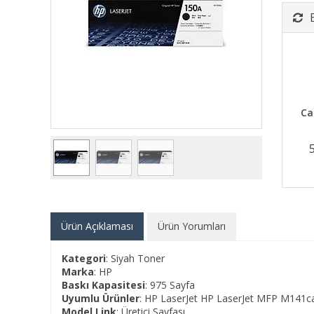
Ca
Ürün Açıklaması
Ürün Yorumları
Kategori
: Siyah Toner
Marka
: HP
Baskı Kapasitesi
: 975 Sayfa
Uyumlu Ürünler
: HP LaserJet HP LaserJet MFP M141c
Model Link
:
Üretici Sayfası