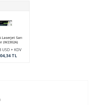
 Laserjet Sarı
r (W2302A)
8 USD + KDV
904,34 TL
1