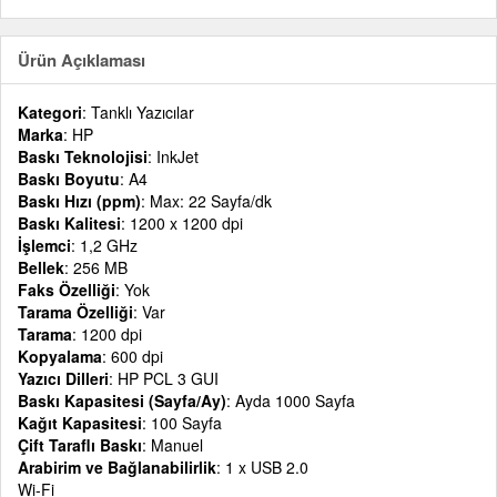
Ürün Açıklaması
Kategori
: Tanklı Yazıcılar
Marka
: HP
Baskı Teknolojisi
: InkJet
Baskı Boyutu
: A4
Baskı Hızı (ppm)
: Max: 22 Sayfa/dk
Baskı Kalitesi
: 1200 x 1200 dpi
İşlemci
: 1,2 GHz
Bellek
: 256 MB
Faks Özelliği
: Yok
Tarama Özelliği
: Var
Tarama
: 1200 dpi
Kopyalama
: 600 dpi
Yazıcı Dilleri
: HP PCL 3 GUI
Baskı Kapasitesi (Sayfa/Ay)
: Ayda 1000 Sayfa
Kağıt Kapasitesi
: 100 Sayfa
Çift Taraflı Baskı
: Manuel
Arabirim ve Bağlanabilirlik
: 1 x USB 2.0
Wi-Fi