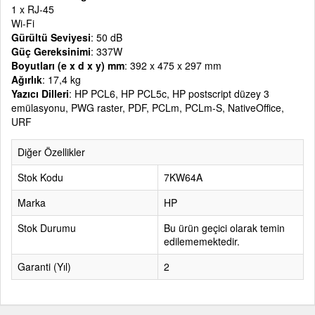
1 x RJ-45
Wi-Fi
Gürültü Seviyesi
: 50 dB
Güç Gereksinimi
: 337W
Boyutları (e x d x y) mm
: 392 x 475 x 297 mm
Ağırlık
: 17,4 kg
Yazıcı Dilleri
: HP PCL6, HP PCL5c, HP postscript düzey 3
emülasyonu, PWG raster, PDF, PCLm, PCLm-S, NativeOffice,
URF
Diğer Özellikler
Stok Kodu
7KW64A
Marka
HP
Stok Durumu
Bu ürün geçici olarak temin
edilememektedir.
Garanti (Yıl)
2