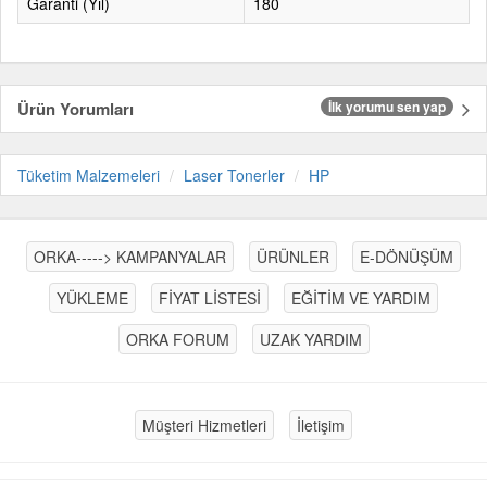
Garanti (Yıl)
180
Ürün Yorumları
İlk yorumu sen yap
Tüketim Malzemeleri
Laser Tonerler
HP
ORKA-----> KAMPANYALAR
ÜRÜNLER
E-DÖNÜŞÜM
YÜKLEME
FİYAT LİSTESİ
EĞİTİM VE YARDIM
ORKA FORUM
UZAK YARDIM
Müşteri Hizmetleri
İletişim