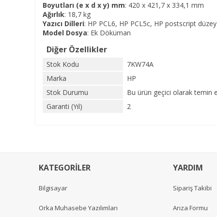
Boyutları (e x d x y) mm
: 420 x 421,7 x 334,1 mm
Ağırlık
: 18,7 kg
Yazıcı Dilleri
: HP PCL6, HP PCL5c, HP postscript düze
Model Dosya
:
Ek Döküman
Diğer Özellikler
Stok Kodu
7KW74A
Marka
HP
Stok Durumu
Bu ürün geçici olarak temin 
Garanti (Yıl)
2
KATEGORİLER
YARDIM
Bilgisayar
Sipariş Takibi
Orka Muhasebe Yazılımları
Arıza Formu