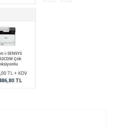
n i-SENSYS
52CDW Çok
nksiyonlu
,00 TL + KDV
486,80 TL