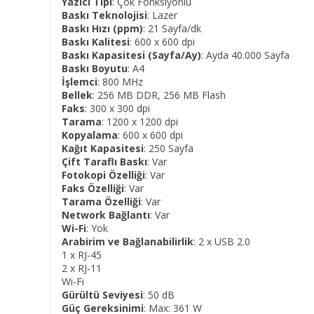
Yazıcı Tipi
: Çok Fonksiyonlu
Baskı Teknolojisi
: Lazer
Baskı Hızı (ppm)
: 21 Sayfa/dk
Baskı Kalitesi
: 600 x 600 dpi
Baskı Kapasitesi (Sayfa/Ay)
: Ayda 40.000 Sayfa
Baskı Boyutu
: A4
İşlemci
: 800 MHz
Bellek
: 256 MB DDR, 256 MB Flash
Faks
: 300 x 300 dpi
Tarama
: 1200 x 1200 dpi
Kopyalama
: 600 x 600 dpi
Kağıt Kapasitesi
: 250 Sayfa
Çift Taraflı Baskı
: Var
Fotokopi Özelliği
: Var
Faks Özelliği
: Var
Tarama Özelliği
: Var
Network Bağlantı
: Var
Wi-Fi
: Yok
Arabirim ve Bağlanabilirlik
: 2 x USB 2.0
1 x RJ-45
2 x RJ-11
Wi-Fi
Gürültü Seviyesi
: 50 dB
Güç Gereksinimi
: Max: 361 W