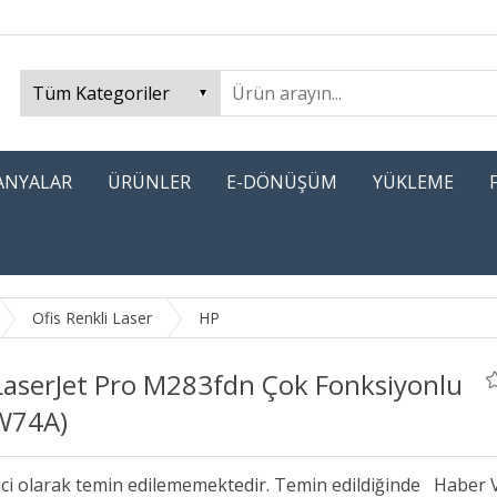
PANYALAR
ÜRÜNLER
E-DÖNÜŞÜM
YÜKLEME
Ofis Renkli Laser
HP
LaserJet Pro M283fdn Çok Fonksiyonlu
W74A)
ici olarak temin edilememektedir. Temin edildiğinde