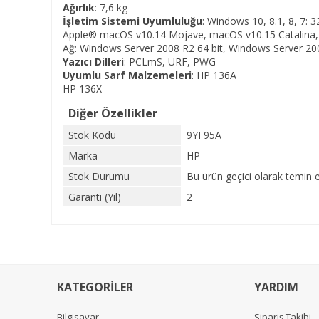
Ağırlık
: 7,6 kg
İşletim Sistemi Uyumluluğu
: Windows 10, 8.1, 8, 7: 32
Apple® macOS v10.14 Mojave, macOS v10.15 Catalina,
Ağ: Windows Server 2008 R2 64 bit, Windows Server 200
Yazıcı Dilleri
: PCLmS, URF, PWG
Uyumlu Sarf Malzemeleri
: HP 136A
HP 136X
Diğer Özellikler
Stok Kodu
9YF95A
Marka
HP
Stok Durumu
Bu ürün geçici olarak temin 
Garanti (Yıl)
2
KATEGORİLER
YARDIM
Bilgisayar
Sipariş Takibi