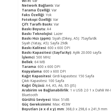
Wi-Fi
: Var
Network Bağlantı
: Var
Tarama Özelliği
: Var
Faks Özelliği
: Yok
Fotokopi Özelliği
: Var
Çift Taraflı Baskı
: Var
Baskı Boyutu
: A4
Baskı Teknolojisi
: Lazer
Baskı Hızı (ppm)
: Siyah (Dikey, A5): 7Sayfa/dk
Siyah (Yatay, A5): Sayfa 29dk
Baskı Kalitesi
: 600 x 600 DPI
Baskı Kapasitesi (Sayfa/Ay)
: Aylık 20.000 sayfa
İşlemci
: 500 MHz
Bellek
: 64 MB
Tarama
: 600 x 600 DPI
Kopyalama
: 600 x 600 DPI
Kağıt Kapasitesi
: Girdi kapasitesi: 150 Sayfa
Çıkıtı Kapasitesi: 100 Sayfa
Kağıt Ölçüsü
: A4, A5, A6, B5 (JIS)
Arabirim ve Bağlanabilirlik
: 1 x USB 2.0
1 x Dahili Wi-
Bluetooth
Gürültü Seviyesi
: Max: 51dB
Güç Gereksinimi
: Max: 453W
Boyutları (e x d x y) mm
: 368,0 x 298,6 x 241,9 mm