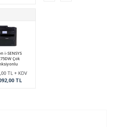
n i-SENSYS
75DW Çok
nksiyonlu
,00 TL + KDV
092,00 TL