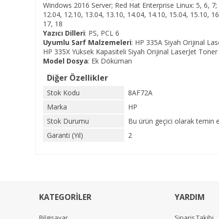
Windows 2016 Server; Red Hat Enterprise Linux: 5, 6, 7; F
12.04, 12.10, 13.04, 13.10, 14.04, 14.10, 15.04, 15.10, 16
17, 18
Yazıcı Dilleri
: PS, PCL 6
Uyumlu Sarf Malzemeleri
: HP 335A Siyah Orijinal L
HP 335X Yüksek Kapasiteli Siyah Orijinal LaserJet Ton
Model Dosya
:
Ek Döküman
Diğer Özellikler
Stok Kodu
8AF72A
Marka
HP
Stok Durumu
Bu ürün geçici olarak temin 
Garanti (Yıl)
2
KATEGORİLER
YARDIM
Bilgisayar
Sipariş Takibi