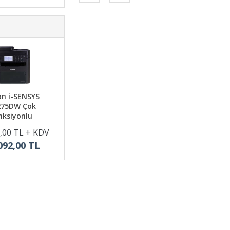
n i-SENSYS
75DW Çok
nksiyonlu
,00 TL + KDV
092,00 TL