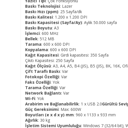
Yazıcı Tipi
: Çok Fonksiyonlu
Baskı Teknolojisi
: Lazer
Baskı Hızı (ppm)
: 25 Sayfa/dk
Baskı Kalitesi
: 1.200 x 1.200 DPI
Baskı Kapasitesi (Sayfa/Ay)
: Aylık 50.000 sayfa
Baskı Boyutu
: A3
İşlemci
: 600 MHz
Bellek
: 512 MB
Tarama
: 600 x 600 DPI
Kopyalama
: 600 x 600 DPI
Kağıt Kapasitesi
: Girdi kapasitesi: 350 Sayfa
Çıkıtı Kapasitesi: 250 Sayfa
Kağıt Ölçüsü
: A3, A4, A5, B4 (JIS), B5 (JIS), 8K, 16K,
Çift Taraflı Baskı
: Var
Fotokopi Özelliği
: Var
Faks Özelliği
: Yok
Tarama Özelliği
: Var
Network Bağlantı
: Var
Wi-Fi
: Yok
Arabirim ve Bağlanabilirlik
: 1 x USB 2.0
Gürültü Sevi
Güç Gereksinimi
: Max: 600W
Boyutları (e x d x y) mm
: 960 x 1133 x 933 mm
Ağırlık
: 30 kg
İşletim Sistemi Uyumluluğu
: Windows 7 (32/64 bit);