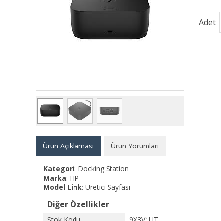
Adet
Ürün Açıklaması
Ürün Yorumları
Kategori
: Docking Station
Marka
: HP
Model Link
:
Üretici Sayfası
Diğer Özellikler
Stok Kodu
9X3V1UT