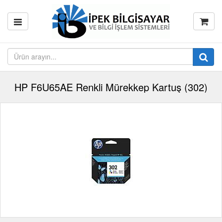
HP F6U65AE Renkli Mürekkep Kartuş (302)