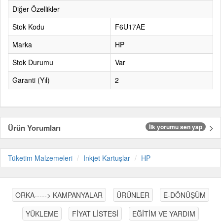
Diğer Özellikler
Stok Kodu
F6U17AE
Marka
HP
Stok Durumu
Var
Garanti (Yıl)
2
Ürün Yorumları
İlk yorumu sen yap
Tüketim Malzemeleri
Inkjet Kartuşlar
HP
ORKA-----> KAMPANYALAR
ÜRÜNLER
E-DÖNÜŞÜM
YÜKLEME
FİYAT LİSTESİ
EĞİTİM VE YARDIM