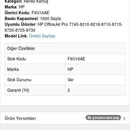
Kategori
: Renkli Kartuş
Marka
: HP
Üretici Kodu
: F6U16AE
Baskı Kapasitesi
: 1600 Sayfa
Uyumlu Ürünler
: HP OfficeJet Pro 7740-8210-8218-8710-8715-
8720-8725-8730
Model Link
:
Üretici Sayfası
Diğer Özellikler
Stok Kodu
F6U16AE
Marka
HP
Stok Durumu
Var
Garanti (Yıl)
2
Ürün Yorumları
İlk yorumu sen yap