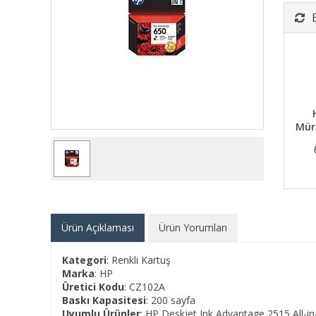
Mür
Ürün Açıklaması
Ürün Yorumları
Kategori
: Renkli Kartuş
Marka
: HP
Üretici Kodu
: CZ102A
Baskı Kapasitesi
: 200 sayfa
Uyumlu Ürünler
: HP Deskjet Ink Advantage 2515 All-i