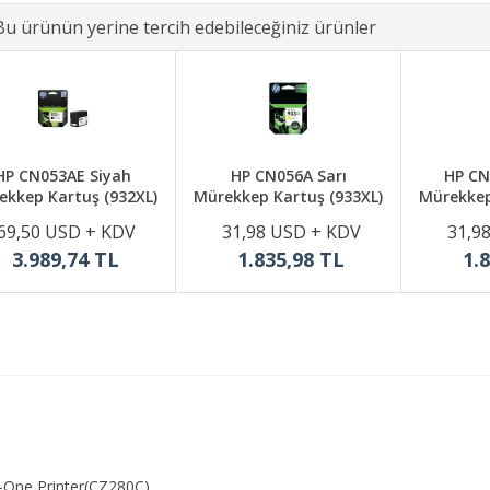
Bu ürünün yerine tercih edebileceğiniz ürünler
HP CN053AE Siyah
HP CN056A Sarı
HP CN
ekkep Kartuş (932XL)
Mürekkep Kartuş (933XL)
Mürekkep
69,50 USD + KDV
31,98 USD + KDV
31,9
3.989,74 TL
1.835,98 TL
1.
n-One Printer(CZ280C)