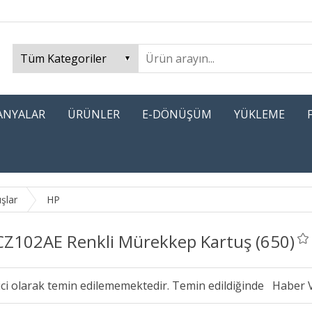
PANYALAR
ÜRÜNLER
E-DÖNÜŞÜM
YÜKLEME
uşlar
HP
CZ102AE Renkli Mürekkep Kartuş (650)
ici olarak temin edilememektedir. Temin edildiğinde