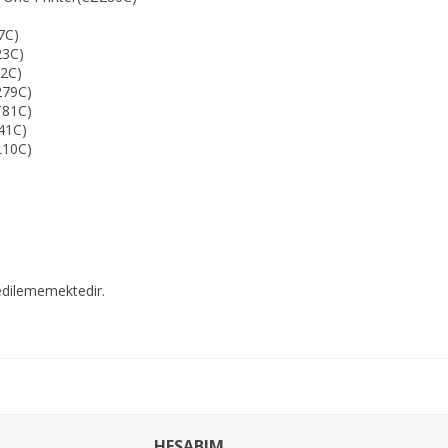
7C)
23C)
22C)
279C)
T81C)
J41C)
L10C)
edilememektedir.
HESABIM