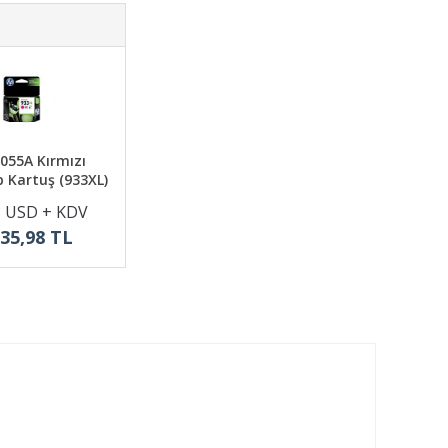
055A Kırmızı
 Kartuş (933XL)
8 USD + KDV
835,98 TL