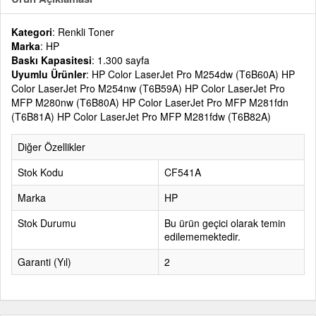
Kategori
: Renkli Toner
Marka
: HP
Baskı Kapasitesi
: 1.300 sayfa
Uyumlu Ürünler
: HP Color LaserJet Pro M254dw (T6B60A) HP
Color LaserJet Pro M254nw (T6B59A) HP Color LaserJet Pro
MFP M280nw (T6B80A) HP Color LaserJet Pro MFP M281fdn
(T6B81A) HP Color LaserJet Pro MFP M281fdw (T6B82A)
Diğer Özellikler
Stok Kodu
CF541A
Marka
HP
Stok Durumu
Bu ürün geçici olarak temin
edilememektedir.
Garanti (Yıl)
2