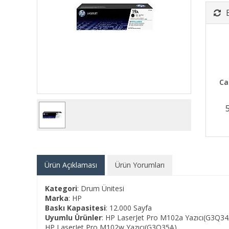
Ca
Ürün Açıklaması
Ürün Yorumları
Kategori
: Drum Ünitesi
Marka
: HP
Baskı Kapasitesi
: 12.000 Sayfa
Uyumlu Ürünler
: HP LaserJet Pro M102a Yazıcı(G3Q34
HP LaserJet Pro M102w Yazıcı(G3Q35A)