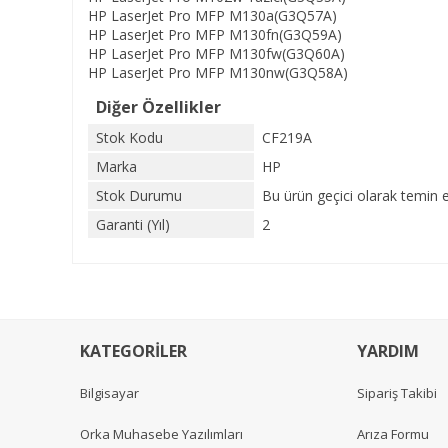
HP LaserJet Pro MFP M130a(G3Q57A)
HP LaserJet Pro MFP M130fn(G3Q59A)
HP LaserJet Pro MFP M130fw(G3Q60A)
HP LaserJet Pro MFP M130nw(G3Q58A)
Diğer Özellikler
Stok Kodu
CF219A
Marka
HP
Stok Durumu
Bu ürün geçici olarak temin 
Garanti (Yıl)
2
KATEGORİLER
YARDIM
Bilgisayar
Sipariş Takibi
Orka Muhasebe Yazılımları
Arıza Formu