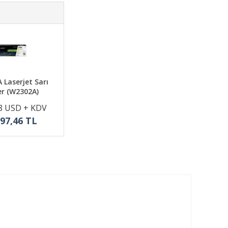
 Laserjet Sarı
r (W2302A)
8 USD + KDV
897,46 TL