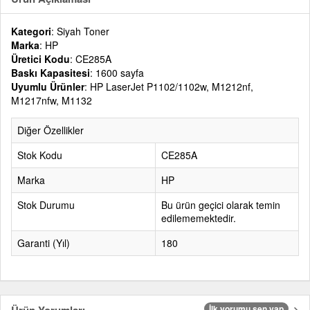
Kategori
: Siyah Toner
Marka
: HP
Üretici Kodu
: CE285A
Baskı Kapasitesi
: 1600 sayfa
Uyumlu Ürünler
: HP LaserJet P1102/1102w, M1212nf,
M1217nfw, M1132
Diğer Özellikler
Stok Kodu
CE285A
Marka
HP
Stok Durumu
Bu ürün geçici olarak temin
edilememektedir.
Garanti (Yıl)
180
İlk yorumu sen yap