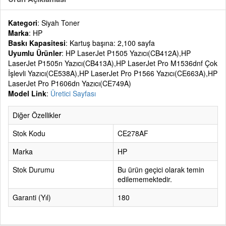
Kategori
: Siyah Toner
Marka
: HP
Baskı Kapasitesi
: Kartuş başına: 2,100 sayfa
Uyumlu Ürünler
: HP LaserJet P1505 Yazıcı(CB412A),HP
LaserJet P1505n Yazıcı(CB413A),HP LaserJet Pro M1536dnf Çok
İşlevli Yazıcı(CE538A),HP LaserJet Pro P1566 Yazıcı(CE663A),HP
LaserJet Pro P1606dn Yazıcı(CE749A)
Model Link
:
Üretici Sayfası
Diğer Özellikler
Stok Kodu
CE278AF
Marka
HP
Stok Durumu
Bu ürün geçici olarak temin
edilememektedir.
Garanti (Yıl)
180