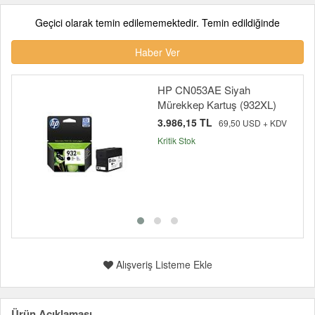
Geçici olarak temin edilememektedir. Temin edildiğinde
Haber Ver
HP CN053AE Siyah
Mürekkep Kartuş (932XL)
3.986,15 TL
69,50 USD + KDV
Kritik Stok
Alışveriş Listeme Ekle
Ürün Açıklaması