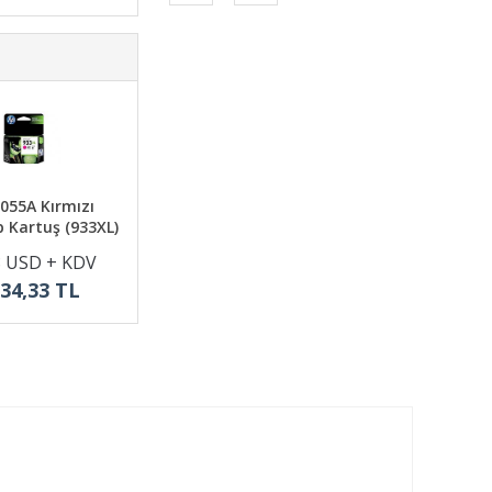
055A Kırmızı
 Kartuş (933XL)
8 USD + KDV
834,33 TL