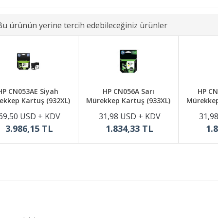
Bu ürünün yerine tercih edebileceğiniz ürünler
HP CN053AE Siyah
HP CN056A Sarı
HP CN
ekkep Kartuş (932XL)
Mürekkep Kartuş (933XL)
Mürekkep
69,50 USD + KDV
31,98 USD + KDV
31,9
3.986,15 TL
1.834,33 TL
1.