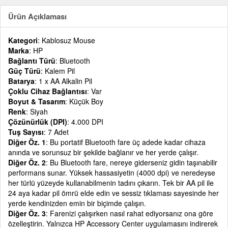
Ürün Açıklaması
Kategori
: Kablosuz Mouse
Marka
: HP
Bağlantı Türü
: Bluetooth
Güç Türü
: Kalem Pil
Batarya
: 1 x AA Alkalin Pil
Çoklu Cihaz Bağlantısı
: Var
Boyut & Tasarım
: Küçük Boy
Renk
: Siyah
Çözünürlük (DPI)
: 4.000 DPI
Tuş Sayısı
: 7 Adet
Diğer Öz. 1
: Bu portatif Bluetooth fare üç adede kadar cihaza
anında ve sorunsuz bir şekilde bağlanır ve her yerde çalışır.
Diğer Öz. 2
: Bu Bluetooth fare, nereye giderseniz gidin taşınabilir
performans sunar. Yüksek hassasiyetin (4000 dpi) ve neredeyse
her türlü yüzeyde kullanabilmenin tadını çıkarın. Tek bir AA pil ile
24 aya kadar pil ömrü elde edin ve sessiz tıklaması sayesinde her
yerde kendinizden emin bir biçimde çalışın.
Diğer Öz. 3
: Farenizi çalışırken nasıl rahat ediyorsanız ona göre
özelleştirin. Yalnızca HP Accessory Center uygulamasını indirerek