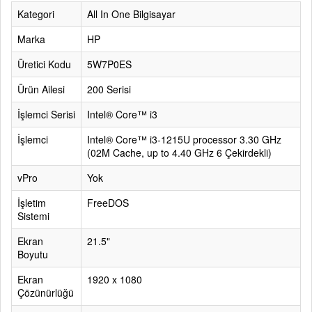
Kategori
All In One Bilgisayar
Marka
HP
Üretici Kodu
5W7P0ES
Ürün Ailesi
200 Serisi
İşlemci Serisi
Intel® Core™ i3
İşlemci
Intel® Core™ i3-1215U processor 3.30 GHz
(02M Cache, up to 4.40 GHz 6 Çekirdekli)
vPro
Yok
İşletim
FreeDOS
Sistemi
Ekran
21.5"
Boyutu
Ekran
1920 x 1080
Çözünürlüğü