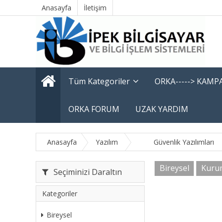
Anasayfa
İletişim
Tüm Kategoriler
ORKA-----> KAM
ORKA FORUM
UZAK YARDIM
Anasayfa
Yazılım
Güvenlik Yazılımları
Bireysel
Kuru
Seçiminizi Daraltın
Kategoriler
Bireysel